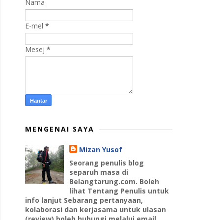
Nama
E-mel
*
Mesej
*
MENGENAI SAYA
Mizan Yusof
Seorang penulis blog
separuh masa di
Belangtarung.com. Boleh
lihat Tentang Penulis untuk
info lanjut Sebarang pertanyaan,
kolaborasi dan kerjasama untuk ulasan
(review) boleh hubungi melalui email