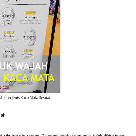
h dan Jenis Kaca Mata Sesuai
lah.
u ikutan atau trend.
Pelbagai bentuk dan saiz, tidak dikira jenis