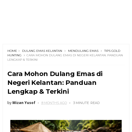
HOME
DULANG EMAS KELANTAN
MENDULANG EMAS
TIPS GOLD
HUNTING
CARA MOHON DULANG EMAS DI NEGERI KELANTAN: PANDUAN
LENGKAP & TERKINI
Cara Mohon Dulang Emas di
Negeri Kelantan: Panduan
Lengkap & Terkini
by
Mizan Yusof
8 MONTHS AGO
3 MINUTE
READ