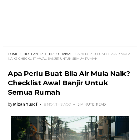
HOME
TIPS BANJIR
TIPS SURVIVAL
APA PERLU BUAT BILA AIR MULA
NAIK? CHECKLIST AWAL BANJIR UNTUK SEMUA RUMAH
Apa Perlu Buat Bila Air Mula Naik?
Checklist Awal Banjir Untuk
Semua Rumah
by
Mizan Yusof
8 MONTHS AGO
3 MINUTE
READ