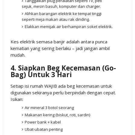
Tanggalkan plug peralatan seperti TV, peti
sejuk, mesin basuh, komputer dan charger.
Alihkan barangan elektrik ke tempat tinggi
seperti meja makan atau rak dinding.
Elakkan memijak air berhampiran soket elektrik.
Kes elektrik semasa banjir adalah antara punca
kematian yang sering berlaku – jadi jangan ambil
mudah.
4. Siapkan Beg Kecemasan (Go-
Bag) Untuk 3 Hari
Setiap isi rumah WAJIB ada beg kecemasan untuk
digunakan sekiranya perlu berpindah dengan cepat.
Isikan:
Air mineral 3 botol seorang
Makanan kering (biskut, roti, sardin)
Power bank + kabel
Ubat-ubatan penting