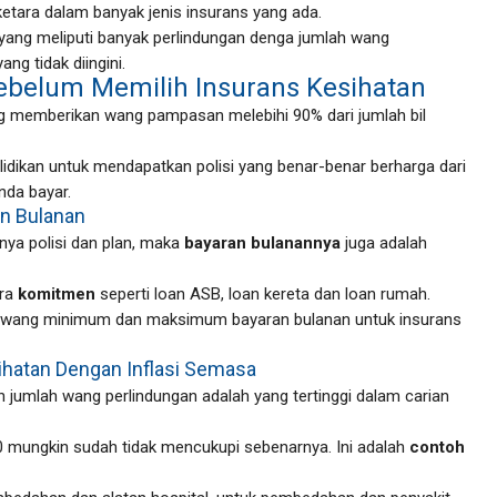
ketara dalam banyak jenis insurans yang ada.
i yang meliputi banyak perlindungan denga jumlah wang
ng tidak diingini.
ebelum Memilih Insurans Kesihatan
yang memberikan wang pampasan melebihi 90% dari jumlah bil
dikan untuk mendapatkan polisi yang benar-benar berharga dari
nda bayar.
an Bulanan
nya polisi dan plan, maka
bayaran bulanannya
juga adalah
ara
komitmen
seperti loan ASB, loan kereta dan loan rumah.
at wang minimum dan maksimum bayaran bulanan untuk insurans
sihatan Dengan Inflasi Semasa
an jumlah wang perlindungan adalah yang tertinggi dalam carian
 mungkin sudah tidak mencukupi sebenarnya. Ini adalah
contoh