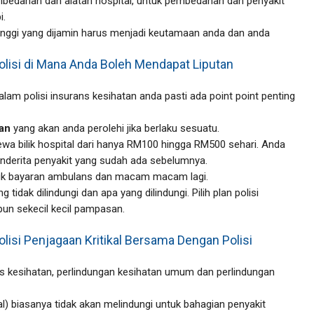
bedahan dan alatan hospital, untuk pembedahan dan penyakit
i.
h tinggi yang dijamin harus menjadi keutamaan anda dan anda
lisi di Mana Anda Boleh Mendapat Liputan
am polisi insurans kesihatan anda pasti ada point point penting
an
yang akan anda perolehi jika berlaku sesuatu.
a bilik hospital dari hanya RM100 hingga RM500 sehari. Anda
nderita penyakit yang sudah ada sebelumnya.
ntuk bayaran ambulans dan macam macam lagi.
tidak dilindungi dan apa yang dilindungi. Pilih plan polisi
pun sekecil kecil pampasan.
lisi Penjagaan Kritikal Bersama Dengan Polisi
ans kesihatan, perlindungan kesihatan umum dan perlindungan
l) biasanya tidak akan melindungi untuk bahagian penyakit