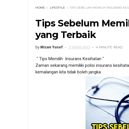
HOME
LIFESTYLE
TIPS SEBELUM MEMILIH INSURANS KES
Tips Sebelum Memil
yang Terbaik
by
Mizan Yusof
5 YEARS AGO
4 MINUTE
READ
" Tips Memilih Insurans Kesihatan "
Zaman sekarang memiliki polisi insurans kesihata
kemalangan kita tidak boleh jangka.