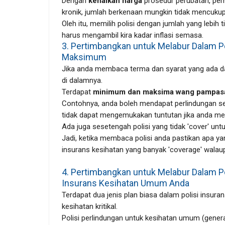
Dengan
kenaikan harga
prosedur perubatan, pem
kronik, jumlah berkenaan mungkin tidak mencukup
Oleh itu, memilih polisi dengan jumlah yang lebi
harus mengambil kira kadar inflasi semasa.
3. Pertimbangkan untuk Melabur Dalam Po
Maksimum
Jika anda membaca terma dan syarat yang ada dal
di dalamnya.
Terdapat
minimum dan maksima wang pampas
Contohnya, anda boleh mendapat perlindungan sew
tidak dapat mengemukakan tuntutan jika anda me
Ada juga sesetengah polisi yang tidak 'cover' u
Jadi, ketika membaca polisi anda pastikan apa yang 
insurans kesihatan yang banyak 'coverage' walau
4. Pertimbangkan untuk Melabur Dalam Po
Insurans Kesihatan Umum Anda
Terdapat dua jenis plan biasa dalam polisi insur
kesihatan kritikal.
Polisi perlindungan untuk kesihatan umum (genera