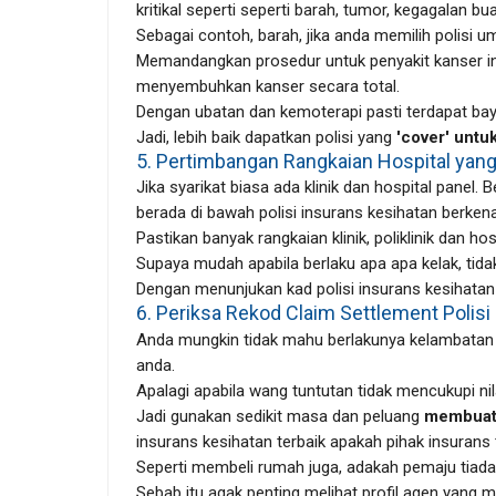
kritikal seperti seperti barah, tumor, kegagalan bua
Sebagai contoh, barah, jika anda memilih polisi u
Memandangkan prosedur untuk penyakit kanser in
menyembuhkan kanser secara total.
Dengan ubatan dan kemoterapi pasti terdapat bayar
Jadi, lebih baik dapatkan polisi yang
'cover' untuk
5. Pertimbangan Rangkaian Hospital yan
Jika syarikat biasa ada klinik dan hospital panel. 
berada di bawah polisi insurans kesihatan berken
Pastikan banyak rangkaian klinik, poliklinik dan ho
Supaya mudah apabila berlaku apa apa kelak, tid
Dengan menunjukan kad polisi insurans kesihatan 
6. Periksa Rekod Claim Settlement Polisi
Anda mungkin tidak mahu berlakunya kelambatan ba
anda.
Apalagi apabila wang tuntutan tidak mencukupi ni
Jadi gunakan sedikit masa dan peluang
membuat 
insurans kesihatan terbaik apakah pihak insurans t
Seperti membeli rumah juga, adakah pemaju tiada
Sebab itu agak penting melihat profil agen yang 