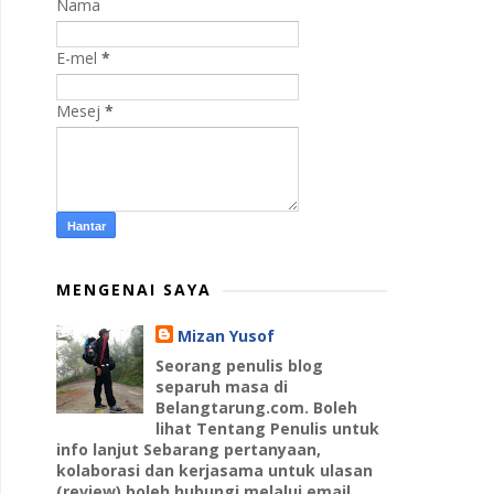
Nama
E-mel
*
Mesej
*
MENGENAI SAYA
Mizan Yusof
Seorang penulis blog
separuh masa di
Belangtarung.com. Boleh
lihat Tentang Penulis untuk
info lanjut Sebarang pertanyaan,
kolaborasi dan kerjasama untuk ulasan
(review) boleh hubungi melalui email